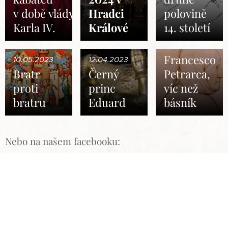
v době vlády
Hradci
polovině
Karla IV.
Králové
14. století
10.03.2023
Francesco
10.05.2023
12.04.2023
Bratr
Černý
Petrarca,
proti
princ
víc než
bratru
Eduard
básník
Nebo na našem facebooku: