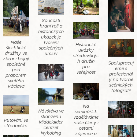
Součástí
hraní rolí a
historických
ukázek je
Naše
tvoření
Historické
šlechtické
společných
ukázky
družiny ve
úmluv
středověkýc
zbrani bojují
h družin
Spolupracuj
společně
pro
eme s
pod
veřejnost
profesionál
praporem
y na tvorbě
svatého
scénických
Václava
fotografií
Na
Návštěva ve
seminářích
skanzenu
vzděláváme
Putování ve
Middelalder
naše členy i
středověku
centret
ostatní
Nykobing
zájemce o