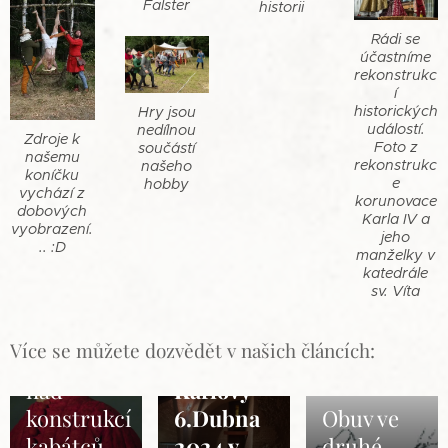
Falster
historii
Rádi se
účastníme
rekonstrukc
í
historických
Hry jsou
událostí.
nedílnou
Zdroje k
Foto z
součástí
našemu
rekonstrukc
našeho
koníčku
e
hobby
vychází z
korunovace
dobových
Karla IV a
vyobrazení.
jeho
.. :D
manželky v
katedrále
06.03.2024
sv. Víta
Studijní
seminář
01.01.2025
Více se můžete dozvědět v našich článcích:
Úvahy
Doby
nad
Karlovy
29.01.2024
konstrukcí
6.
Dubna
Obuv ve
kabátců
2024 v
druhé