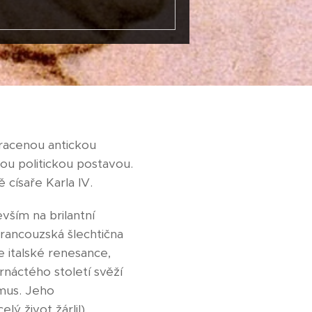
tracenou antickou
tou politickou postavou.
 císaře Karla IV.
vším na brilantní
francouzská šlechtična
 italské renesance,
rnáctého století svěží
mus. Jeho
ý život žárlil),