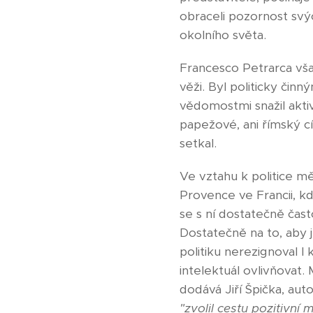
obraceli pozornost sv
okolního světa.
Francesco Petrarca vša
věži. Byl politicky či
vědomostmi snažil aktiv
papežové, ani římský cí
setkal.
Ve vztahu k politice mě
Provence ve Francii, kd
se s ní dostatečně čast
Dostatečně na to, aby 
politiku nerezignoval I 
intelektuál ovlivňovat.
dodává Jiří Špička, aut
"zvolil cestu pozitivní 