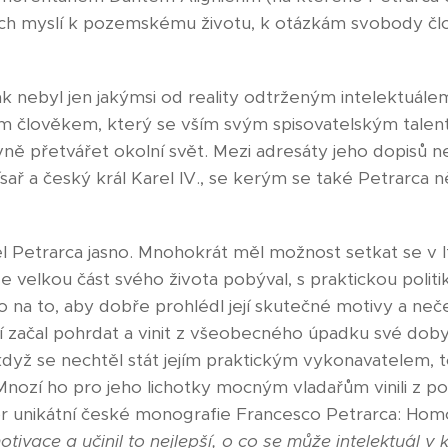
ých myslí k pozemskému životu, k otázkám svobody čl
k nebyl jen jakýmsi od reality odtrženým intelektuálem
nným člověkem, který se vším svým spisovatelským tale
ně přetvářet okolní svět. Mezi adresáty jeho dopisů n
sař a český král Karel IV., se kerým se také Petrarca 
l Petrarca jasno. Mnohokrát měl možnost setkat se v Itál
e velkou část svého života pobýval, s praktickou polit
o na to, aby dobře prohlédl její skutečné motivy a neč
jí začal pohrdat a vinit z všeobecného úpadku své doby
když se nechtěl stát jejím praktickým vykonavatelem, touž
 Mnozí ho pro jeho lichotky mocným vladařům vinili z po
or unikátní české monografie Francesco Petrarca: Homo 
motivace a učinil to nejlepší, o co se může intelektuál v