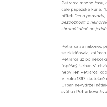
Petrarca mnoho času, 
celé papežské kurie.
"C
příteli,
"co o podvodu, 
bezbožnosti a nejhorší
shromážděné na jedné
Petrarca se nakonec pře
se zklidňovala, zatímco
Petrarca už po několik
úspěšný. Urban V. chvá
nebyl jen Petrarca, kdo
V. roku 1367 skutečně d
Urban nevydržel nátlak 
svého i Petrarkova živo