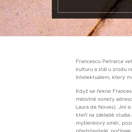
Francesco Petrarca veše
kulturu a stál u zrodu 
Intelektuálem, který mě
Když se řekne Francesc
milostné sonety adreso
Laura de Noves). Jiní 
kteří na základě studi
myšlenkový směr, pozd
představitelé, počínaje