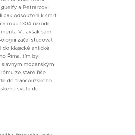
 guelfy a Petrarcovi
li pak odsouzeni k smrti
a roku 1304 narodil.
ementa V., avšak sám
Bologni začal studovat
l do klasické antické
ého Říma, tím byl
ním slavným mocenským
erému ze staré říše
dlil do francouzského
anského světa do