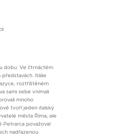
ii
ou dobu. Ve čtrnáctém
 představách. Itálie
jazyce, roztříštěném
a sami sebe vnímali
orovali mnoho
ové tvoří jeden italský
yvatelé města Říma, ale
é Petrarca považoval
měrech nadřazenou