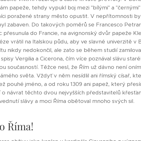
rám papeže, tehdy vypukl boj mezi "bílými" a "černými"
níci poražené strany město opustit. V nepřítomnosti by
byl zabaven. Do takových poměrů se Francesco Petrarc
c přesunula do Francie, na avignonský dvůr papeže Kl
ze vrátil na Italskou půdu, aby ve slavné univerzitě v 
tu nikdy nedokončil, ale zato se během studií zamilova
l spisy Vergilia a Cicerona, čím více poznával slávu star
rou současností. Těžce nesl, že Řím už dávno není o
ámého světa. Vždyť v něm nesídlil ani římský císař, kt
ež pouhé jméno, a od roku 1309 ani papež, který přesí
lí o návrat těchto dvou nejvyšších představitelů křesť
ednutí slávy a moci Říma obětoval mnoho svých sil.
do Říma!