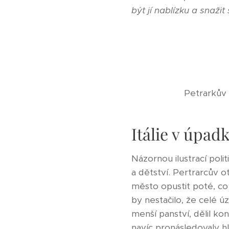
být jí nablízku a snaži
Petrarkův 
Itálie v úpad
Názornou ilustrací poli
a dětství. Pertrarcův o
město opustit poté, co 
by nestačilo, že celé ú
menší panství, dělil ko
navíc pronásledovaly hl