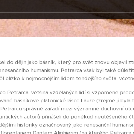
l do dějin jako básník, který pro svět znovu objevil z
renesančního humanismu. Petrarca však byl také důleži
l blízko k nejmocnějším lidem tehdejšího světa, včetně
o Petrarca, většina vzdělaných lidí si vzpomene přede
vané básníkově platonické lásce Lauře (zřejmě jí byla 
si Petrarcu správně zařadí mezi významné duchovní otce
a antických autorů přinášeli do poněkud neutěšeného čt
ějšími historiky označnovaný jako renesanční humanis
 florenťanem Dantem Alighierim (na kterého Petrarca cel