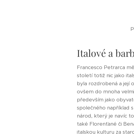
P
Italové a bar
Francesco Petrarca měl
století totiž nic jako i
byla rozdrobená a její
ovšem do mnoha velmi 
především jako obyvat
společného například s 
národ, který je navíc 
také Florenťané či Ben
italskou kulturu za sta