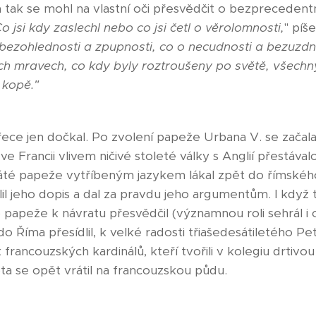
a tak se mohl na vlastní oči přesvědčit o bezprecede
o jsi kdy zaslechl nebo co jsi četl o věrolomnosti,
" píš
bezohlednosti a zpupnosti, co o necudnosti a bezuzdné
ch mravech, co kdy byly roztroušeny po světě, všechn
 kopě."
ce jen dočkal. Po zvolení papeže Urbana V. se začala s
 ve Francii vlivem ničivé stoleté války s Anglií přestáv
áté papeže vytříbeným jazykem lákal zpět do římského
lil jeho dopis a dal za pravdu jeho argumentům. I kdy
 papeže k návratu přesvědčil (významnou roli sehrál i c
o Říma přesídlil, k velké radosti třiašedesátiletého Pe
francouzských kardinálů, kteří tvořili v kolegiu drtivou
ta se opět vrátil na francouzskou půdu.