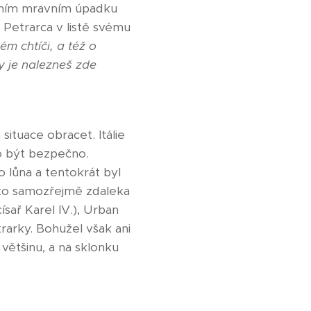
ntním mravním úpadku
e Petrarca v listě svému
m chtíči, a též o
y je nalezneš zde
ituace obracet. Itálie
alo být bezpečno.
 lůna a tentokrát byl
ž to samozřejmě zdaleka
ísař Karel IV.), Urban
trarky. Bohužel však ani
 většinu, a na sklonku