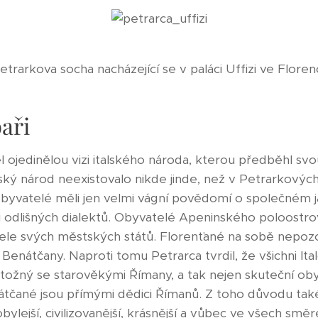
etrarkova socha nacházející se v paláci Uffizi ve Florenc
baři
 ojedinělou vizi italského národa, kterou předběhl sv
talský národ neexistovalo nikde jinde, než v Petrarkových
 obyvatelé měli jen velmi vágní povědomí o společném 
odlišných dialektů. Obyvatelé Apeninského poloostrov
ele svých městských států. Florenťané na sobě nepoz
Benátčany. Naproti tomu Petrarca tvrdil, že všichni Ital
totožný se starověkými Římany, a tak nejen skuteční ob
átčané jsou přímými dědici Římanů. Z toho důvodu tak
robylejší, civilizovanější, krásnější a vůbec ve všech s