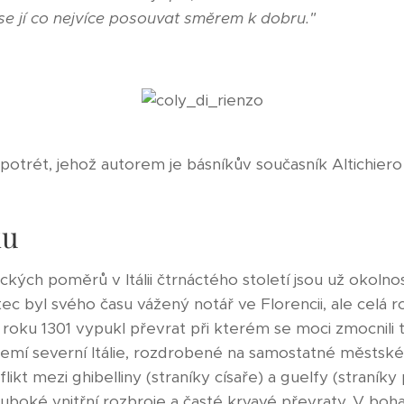
t se jí co nejvíce posouvat směrem k dobru."
potrét, jehož autorem je básníkův současník Altichier
ku
tických poměrů v Itálii čtrnáctého století jsou už okoln
tec byl svého času vážený notář ve Florencii, ale celá 
roku 1301 vypukl převrat při kterém se moci zmocnili tz
zemí severní Itálie, rozdrobené na samostatné městské 
nflikt mezi ghibelliny (straníky císaře) a guelfy (straní
uboké vnitřní rozbroje a časté krvavé převraty. V bohat