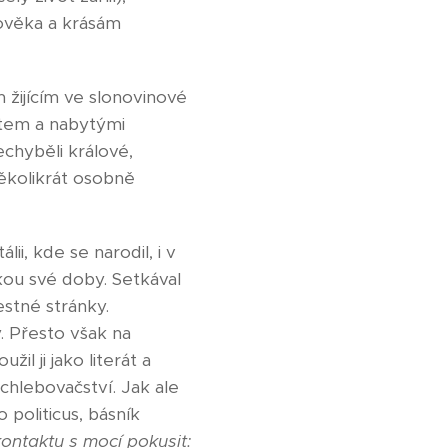
ověka a krásám
 žijícím ve slonovinové
ntem a nabytými
echyběli králové,
několikrát osobně
ii, kde se narodil, i v
ikou své doby. Setkával
estné stránky.
. Přesto však na
il ji jako literát a
chlebovačství. Jak ale
politicus, básník
 kontaktu s mocí pokusit: