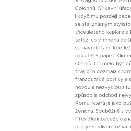
V Avignonu získal Petr
Colonnů. Církevní úřady
i když mu později papež
se stal známým stylist
třicetiletého kaplana a
totéž, co v mnoha dalš
se navrátil tam, kde lež
roku 1309 papež Klimen
Orsiniů. Co mělo být p
trvajícím bezmála sedm
francouzské politiky a s
novou a nezvyklou situa
způsobila odchod nejvy
Romu, která je jako puš
ženicha. Souběžně s vy
Přesídlení papeže ozna
pod jeho vlivem užívá 