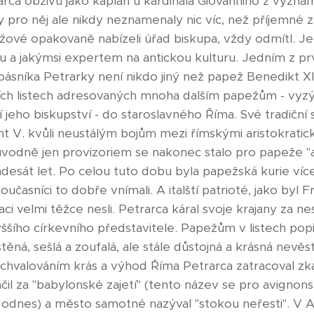
arca obživu jako kaplan u kardinála Giovanniho z výz
 pro něj ale nikdy neznamenaly nic víc, než příjemné zaj
ové opakovaně nabízeli úřad biskupa, vždy odmítl. Jeho
ou a jakýmsi expertem na antickou kulturu. Jedním z 
 básníka Petrarky není nikdo jiný než papež Benedikt XI
ích listech adresovaných mnoha dalším papežům - vyzý
í jeho biskupství - do staroslavného Říma. Své tradiční 
t V. kvůli neustálým bojům mezi římskými aristokrati
ůvodně jen provizoriem se nakonec stalo pro papeže 
desát let. Po celou tuto dobu byla papežská kurie víc
oučasníci to dobře vnímali. A italští patrioté, jako byl 
ci velmi těžce nesli. Petrarca káral svoje krajany za ne
ššího církevního představitele. Papežům v listech pop
těná, sešlá a zoufalá, ale stále důstojná a krásná nevěs
chvalováním krás a výhod Říma Petrarca zatracoval z
čil za "babylonské zajetí" (tento název se pro avignon
dodnes) a město samotné nazýval "stokou neřesti". V A