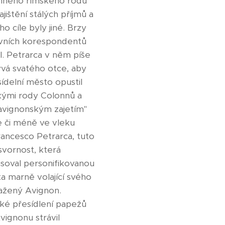
namného římského rodu
ištění stálých příjmů a
 cíle byly jiné. Brzy
prvních korespondentů
I. Petrarca v něm píše
vá svatého otce, aby
sídelní město opustil
ckými rody Colonnů a
"avignonským zajetím"
e či méně ve vleku
Francesco Petrarca, tuto
svornost, která
isoval personifikovanou
ta marně volající svého
kažený Avignon.
ské přesídlení papežů
vignonu strávil