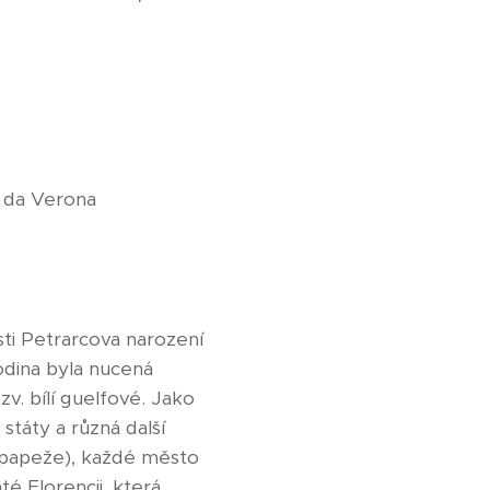
o da Verona
osti Petrarcova narození
rodina byla nucená
v. bílí guelfové. Jako
státy a různá další
ky papeže), každé město
é Florencii, která