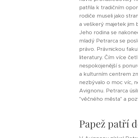
patřila k tradičním opo
rodiče museli jako stra
a veškerý majetek jim 
Jeho rodina se nakone
mladý Petrarca se poslé
právo. Právnickou fakul
literatury. Čím více čet
nespokojenější s ponu
a kulturním centrem zn
nezbývalo o moc víc, n
Avignonu. Petrarca úsi
"věčného města" a pozv
Papež patří 