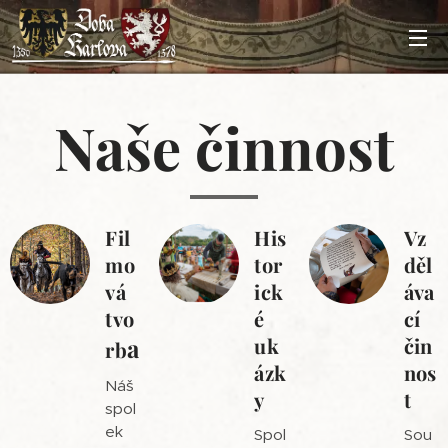
Naše činnost
Fil
His
Vz
mo
tor
děl
vá
ick
áva
tvo
é
cí
a
uk
čin
rb
ázk
nos
Náš
y
t
spol
ek
Spol
Sou