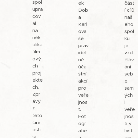
spol
ek
část
upra
Dob
í cílů
cov
a
naš
al
Karl
eho
na
ova
spol
něk
se
ku
olika
prav
je
film
idel
vzd
ový
ně
ěláv
ch
úča
ání
proj
stní
seb
ekte
akcí
e
ch.
pro
sam
Zpr
veře
ých
ávy
jnos
i
z
t.
veře
této
Fot
jnos
činn
ogr
ti v
osti
afie
hist
si
a
orii