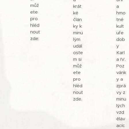
můž
krát
a
ete
ké
hmo
pro
člán
tné
hléd
ky k
kult
nout
minu
uře
zde.
lým
dob
udál
y
oste
Karl
m si
a IV.
můž
Poz
ete
vánk
pro
y a
hléd
zprá
nout
vy z
zde.
minu
lých
vzd
ěláv
acíc