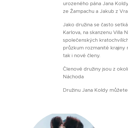
urozeného pána Jana Koldy 
ze Žampachu a Jakub z Vranov
Jako družina se často setk
Karlova, na skanzenu Villa N
společenských kratochvílíc
průzkum rozmanité krajiny n
tak i nové členy.
Členové družiny jsou z okol
Náchoda
Družinu Jana Koldy můžete 