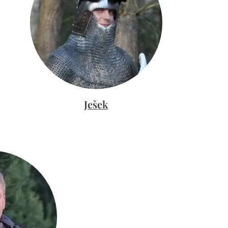
Ješek