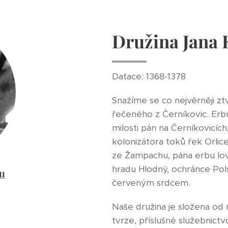
Družina Jana
Datace: 1368-1378
Snažíme se co nejvěrněji zt
řečeného z Černíkovic. Erbu
milosti pán na Černíkovicíc
kolonizátora toků řek Orlic
ze Žampachu, pána erbu lov
hradu Hlodný, ochránce Pol
u
červeným srdcem.
Naše družina je složena od
tvrze, příslušné služebnictv