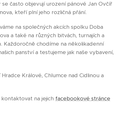
se často objevují urození pánové Jan Ovčíř
a, kteří plní jeho rozličná přání.
áváme na společných akcích spolku Doba
ova a také na různých bitvách, turnajích a
h. Každoročně chodíme na několikadenní
ašich panství a testujeme jak naše vybavení,
í Hradce Králové, Chlumce nad Cidlinou a
kontaktovat na jejich
facebookové stránce