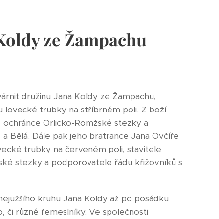
 Koldy ze Žampachu
várnit družinu Jana Koldy ze Žampachu,
 lovecké trubky na stříbrném poli. Z boží
h, ochránce Orlicko-Romžské stezky a
e a Bělá. Dále pak jeho bratrance Jana Ovčíře
ecké trubky na červeném poli, stavitele
ské stezky a podporovatele řádu křižovníků s
 nejužšího kruhu Jana Koldy až po posádku
o, či různé řemeslníky. Ve společnosti