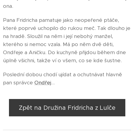
ona.
Pana Fridricha pamatuje jako neopeřené ptáče,
které poprvé uchopilo do rukou meč. Tak dlouho je
na hradě. Sloužil na něm i její nebohý manžel,
kterého si nemoc vzala. Má po něm dvě děti,
Ondřeje a Aničku. Do kuchyně přijdou během dne
úplně všichni, takže ví o všem, co se kde šustne.
Poslední dobou chodí ujídat a ochutnávat hlavně
pan správce
Ondřej
...
Zpět na Družina Fridricha z Lulče