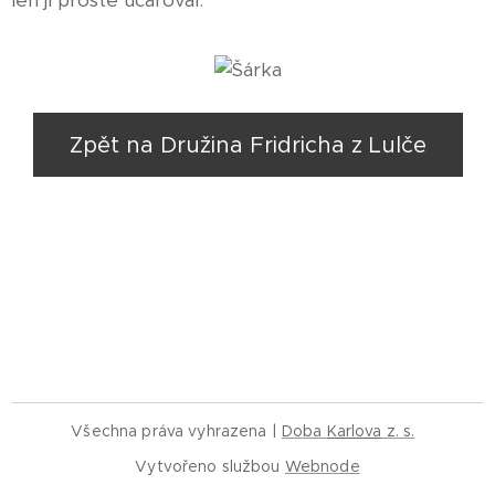
len jí prostě učaroval.
Zpět na Družina Fridricha z Lulče
Všechna práva vyhrazena |
Doba
Karlova
z. s.
Vytvořeno službou
Webnode