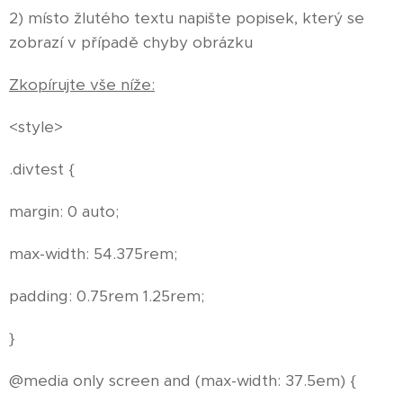
2) místo žlutého textu napište popisek, který se
zobrazí v případě chyby obrázku
Zkopírujte vše níže:
<style>
.divtest {
margin: 0 auto;
max-width: 54.375rem;
padding: 0.75rem 1.25rem;
}
@media only screen and (max-width: 37.5em) {