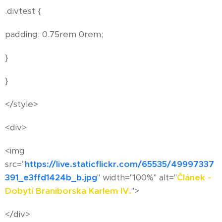
.divtest {
padding: 0.75rem 0rem;
}
}
</style>
<div>
<img
src="
https://live.staticflickr.com/65535/49997337
391_e3ffd1424b_b.jpg
" width="100%" alt="
Článek -
Dobytí Braniborska Karlem IV.
">
</div>