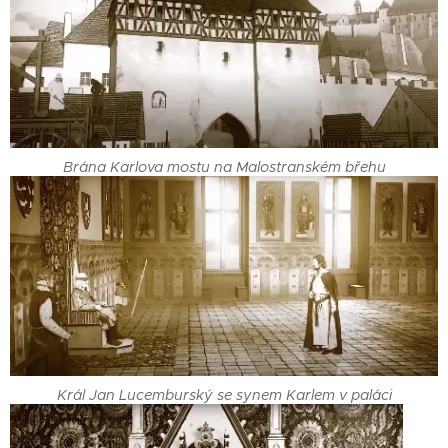
Brána Karlova mostu na Malostranském břehu
Král Jan Lucemburský se synem Karlem v paláci