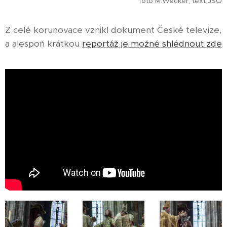
foto M.Wecker, text JSO
Z celé korunovace vznikl dokument České televize,
a alespoň krátkou
reportáž je možné shlédnout zde