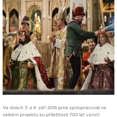
Ve dnech 3. a 4. září 2016 jsme spolupracovali na
velkém projektu ku příležitosti 700 let výročí