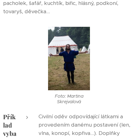
pacholek, šafář, kuchtík, biřic, hlásný, podkoní,
tovaryš, děvečka...
Foto: Martina
Skrejvalová
Přík
Civilní oděv odpovídající látkami a
lad
provedením danému postavení (len,
vyba
vlna, konopí, kopřiva...). Doplňky