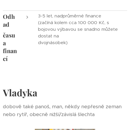
Odh
3-5 let, nadprůměrné finance
(začíná kolem cca 100 000 Kč, s
ad
bojovou výbavou se snadno můžete
času
dostat na
a
dvojnásobek)
finan
cí
Vladyka
dobově také panoš, man, někdy nepřesně zeman
nebo rytíř, obecně nižší/závislá šlechta