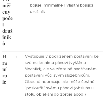
měř
bojuje, minimálně 1 vlastní bojující
ený
družiník
poče
t
druž
iník
ů
H
Vystupuje v podřízeném postavení ke
ra
svému lennímu pánovi (vyššímu
ní
šlechtici), ale ve zřetelně nadřízeném
ro
postavení vůči svým služebníkům.
le
Obecně nepracuje, ale může čestně
"posloužit" svému pánovi (obsluha u
stolu, oblékání do zbroje apod.)