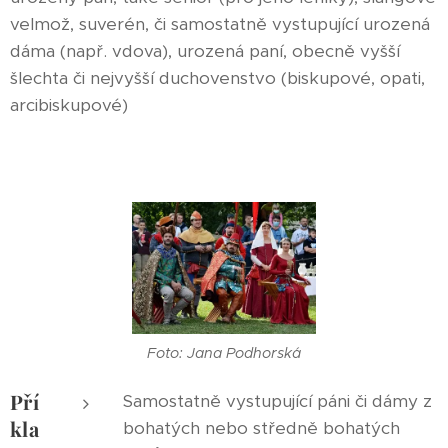
velmož, suverén, či samostatně vystupující urozená
dáma (např. vdova), urozená paní, obecně vyšší
šlechta či nejvyšší duchovenstvo (biskupové, opati,
arcibiskupové)
Foto: Jana Podhorská
Pří
Samostatně vystupující páni či dámy z
kla
bohatých nebo středně bohatých