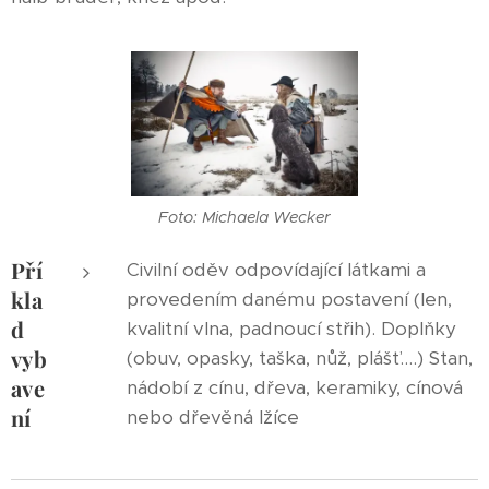
Foto: Michaela Wecker
Pří
Civilní oděv odpovídající látkami a
kla
provedením danému postavení (len,
d
kvalitní vlna, padnoucí střih). Doplňky
vyb
(obuv, opasky, taška, nůž, plášť....) Stan,
ave
nádobí z cínu, dřeva, keramiky, cínová
ní
nebo dřevěná lžíce