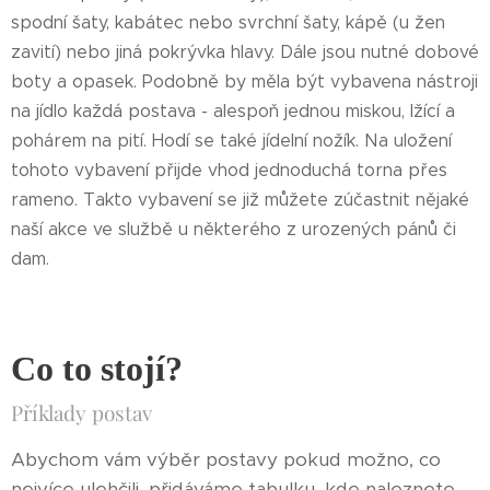
spodní šaty, kabátec nebo svrchní šaty, kápě (u žen
zavití) nebo jiná pokrývka hlavy. Dále jsou nutné dobové
boty a opasek. Podobně by měla být vybavena nástroji
na jídlo každá postava - alespoň jednou miskou, lžící a
pohárem na pití. Hodí se také jídelní nožík. Na uložení
tohoto vybavení přijde vhod jednoduchá torna přes
rameno. Takto vybavení se již můžete zúčastnit nějaké
naší akce ve službě u některého z urozených pánů či
dam.
Co to stojí?
Příklady postav
Abychom vám výběr postavy pokud možno, co
nejvíce ulehčili, přidáváme tabulku, kde naleznete