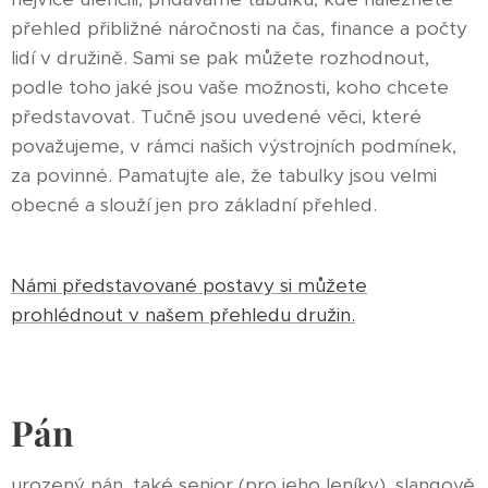
přehled přibližné náročnosti na čas, finance a počty
lidí v družině. Sami se pak můžete rozhodnout,
podle toho jaké jsou vaše možnosti, koho chcete
představovat. Tučně jsou uvedené věci, které
považujeme, v rámci našich výstrojních podmínek,
za povinné. Pamatujte ale, že tabulky jsou velmi
obecné a slouží jen pro základní přehled.
Námi představované postavy si můžete
prohlédnout v našem přehledu družin.
Pán
urozený pán, také senior (pro jeho leníky), slangově