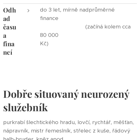
Odh
do 3 let, mírně nadprůměrné
ad
finance
času
(začíná kolem cca
a
80 000
fina
Kč)
ncí
Dobře situovaný neurozený
služebník
purkrabí šlechtického hradu, lovčí, rychtář, měšťan,
nápravník, mistr řemeslník, střelec z kuše, řádový
halb-bruder, kněz apod.