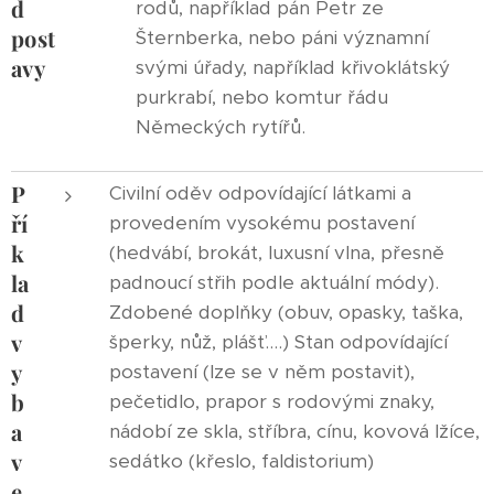
d
rodů, například pán Petr ze
post
Šternberka, nebo páni významní
avy
svými úřady, například křivoklátský
purkrabí, nebo komtur řádu
Německých rytířů.
P
Civilní oděv odpovídající látkami a
ří
provedením vysokému postavení
k
(hedvábí, brokát, luxusní vlna, přesně
la
padnoucí střih podle aktuální módy).
d
Zdobené doplňky (obuv, opasky, taška,
v
šperky, nůž, plášť....) Stan odpovídající
y
postavení (lze se v něm postavit),
b
pečetidlo, prapor s rodovými znaky,
a
nádobí ze skla, stříbra, cínu, kovová lžíce,
v
sedátko (křeslo, faldistorium)
e