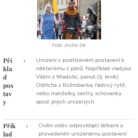
Foto: Archiv DK
Pří
Urození v podřízeném postavení k
kla
některému z pánů. Například vladyka
d
Vilém z Mladotic, panoš (tj. leník)
pos
Oldřicha z Rožmberka, řádový rytíř,
tav
nebo manželky, sestry, schovanky
y
apod. jiných urozených.
Přík
Civilní oděv odpovídající látkami a
lad
provedením urozenému postavení