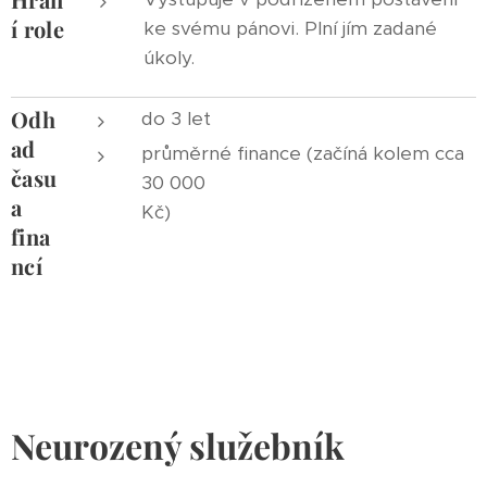
í role
ke svému pánovi. Plní jím zadané
úkoly.
Odh
do 3 let
ad
průměrné finance (začíná kolem cca
času
30 000
a
Kč)
fina
ncí
Neurozený služebník