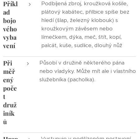
Příkl
Podbíjená zbroj, kroužková košile,
ad
plátový kabátec, přilbice spíše bez
bojo
hledí (šlap, železný klobouk) s
vého
kroužkovým závěsem nebo
vyba
límečkem, dýka, meč, štít, kopí,
vení
palcát, kuše, sudlice, dlouhý nůž
Při
Působí v družině některého pána
měř
nebo vladyky. Může mít ale i vlastního
ený
služebníka (pacholka).
poče
t
druž
iník
ů
Hran
Vystupuje v podřízeném postavení