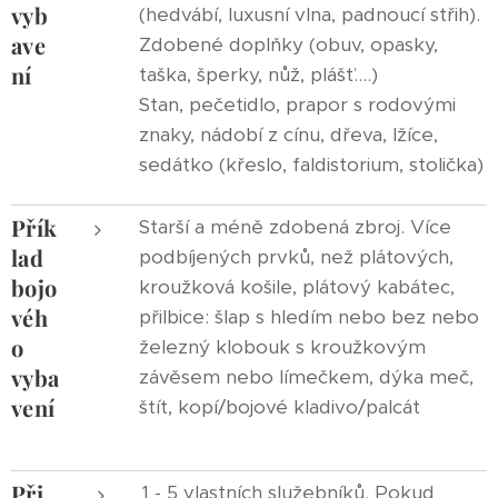
vyb
(hedvábí, luxusní vlna, padnoucí střih).
ave
Zdobené doplňky (obuv, opasky,
ní
taška, šperky, nůž, plášť....)
Stan, pečetidlo, prapor s rodovými
znaky, nádobí z cínu, dřeva, lžíce,
sedátko (křeslo, faldistorium, stolička)
Přík
Starší a méně zdobená zbroj. Více
lad
podbíjených prvků, než plátových,
bojo
kroužková košile, plátový kabátec,
véh
přilbice: šlap s hledím nebo bez nebo
o
železný klobouk s kroužkovým
vyba
závěsem nebo límečkem, dýka meč,
vení
štít, kopí/bojové kladivo/palcát
Při
1 - 5 vlastních služebníků. Pokud