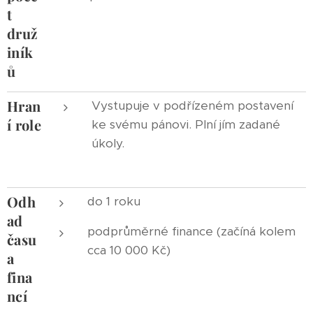
t
druž
iník
ů
Hran
Vystupuje v podřízeném postavení
í role
ke svému pánovi. Plní jím zadané
úkoly.
Odh
do 1 roku
ad
podprůměrné finance (začíná kolem
času
cca 10 000 Kč)
a
fina
ncí