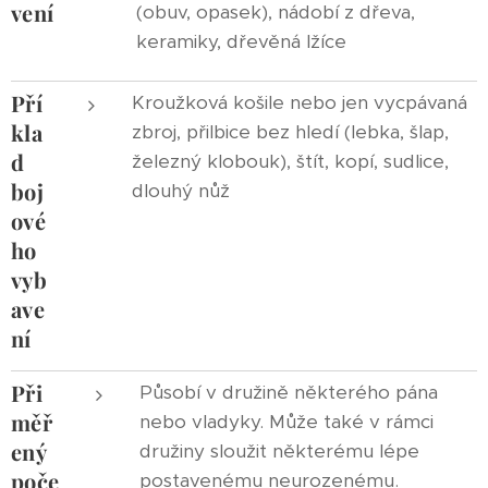
vení
(obuv, opasek), nádobí z dřeva,
keramiky, dřevěná lžíce
Pří
Kroužková košile nebo jen vycpávaná
kla
zbroj, přilbice bez hledí (lebka, šlap,
d
železný klobouk), štít, kopí, sudlice,
boj
dlouhý nůž
ové
ho
vyb
ave
ní
Při
Působí v družině některého pána
měř
nebo vladyky. Může také v rámci
ený
družiny sloužit některému lépe
poče
postavenému neurozenému.