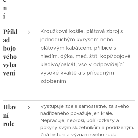
n
í
Příkl
Kroužková košile, plátová zbroj s
ad
jednoduchým kyrysem nebo
bojo
plátovým kabátcem, přilbice s
vého
hledím, dýka, meč, štít, kopí/bojové
vyba
kladivo/palcát, vše v odpovídající
vení
vysoké kvalitě a s případným
zdobením
Hlav
Vystupuje zcela samostatně, za svého
nadřízeného považuje jen krále.
ní
Nepracuje, neprosí, udílí rozkazy a
role
pokyny svým služebníkům a podřízeným.
Zná historii a význam svého rodu.