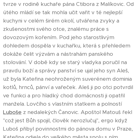
tvrze v rodině kuchaře pána Ctibora z Malíkovic. Od
útého mládí se tak mohla učit vařit v té nejlepší
kuchyni v celém širém okolí, utvářena zvyky a
zkušenostmi svého otce, znalému práce s
dovozovým kořením. Pod jeho starostlivým
dohledem dospěla v kuchařku, která s přehledem
dokáže čelit výzvám a nástrahám panského
stolování. V době kdy se starý vladyka poručil na
pravdu boží a správy panství se ujal jeho syn Aleš,
už byla Kateřina neohroženým suverénem dominia
kotlů, hrnců, pánví a vařeček. Aleš ji po otci potvrdil
ve funkci a pro hladký chod domácnosti ji opatřil
manžela. Lovčího s vlastním statkem a polností
Luboše
z nedalekých Čanovic. Apoštol Matouš řekl
"což jest Bůh spojil, člověk nerozlučuj", ergo když
Luboš přibyl povinnostmi do pánova domu v Praze,
Kateřina odjela do velkého města spolu s ním.