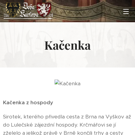
Kačenka
Kačenka z hospody
Sirotek, kterého přivedla cesta z Brna na Vyškov až
do Lulečské zájezdní hospody. Krčmářovi se jí
zželelo a jelikož právě v Brně končili trhy a cesty