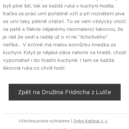
byli plné lidí, tak se každá ruka v kuchyni hodila.
Kačka za práci umí pořádně vzít a při roznášení piva
se umí taky pěkně otáčet. To se vám vždycky otočí
na patě a flákne nějakému neomalenci takovou, že
je rád že sedí a raději už o ní nic "lichotivého"
neříká... V krčmě má malou komůrku hnedka za
kuchyní. Když je nějaká sláva nahoře na hradě, chodí
vypomáhat i do hradní kuchyně. I tam se každá
šikovná ruka co chvíli hodí.
Zpět na Družina Fridricha z Lulče
Všechna práva vyhrazena |
Doba
Karlova
z. s.