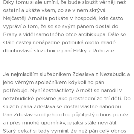
Díky tomu si ale umínil, že bude sloužit věrněji než
ostatní a ukáže všem, co se v něm skrývá.
Nejčastěji Arnošta potkáte v hospodě, kde často
vypráví o tom, že se se svým pánem dostal do
Prahy a viděl samotného otce arcibiskupa. Dále se
stále častěji nenápadně potlouká okolo mladé
dlouhovlasé služebnice paní Elišky z Rohozce.
Je nejmladším služebníkem Zdeslava z Nezabudic a
jeho věrným společníkem kdykoli ho pán
potřebuje. Nyní šestnáctiletý Arnošt se narodil v
nezabudické pekárně jako prostřední ze tří dětí. Do
služeb pana Zdeslava se dostal vlastně náhodou.
Pan Zdeslav si od jeho otce půjčil jistý obnos peněz
a i přes mnohé upomínky, je jaksi stále nevrátil.
Starý pekař si tedy vymínil, že než pán celý obnos