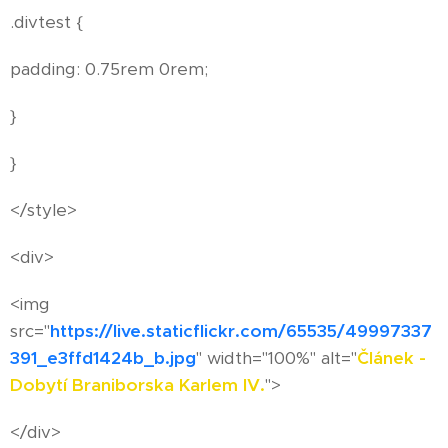
.divtest {
padding: 0.75rem 0rem;
}
}
</style>
<div>
<img
src="
https://live.staticflickr.com/65535/49997337
391_e3ffd1424b_b.jpg
" width="100%" alt="
Článek -
Dobytí Braniborska Karlem IV.
">
</div>