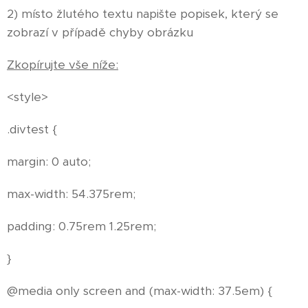
2) místo žlutého textu napište popisek, který se
zobrazí v případě chyby obrázku
Zkopírujte vše níže:
<style>
.divtest {
margin: 0 auto;
max-width: 54.375rem;
padding: 0.75rem 1.25rem;
}
@media only screen and (max-width: 37.5em) {