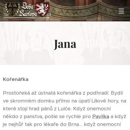
Jana
Kořenářka
Prostořeká až ústnatá kořenářka z podhradí. Bydlí
ve skromném domku přímo na úpatí Liliové hory, na
které stojí hrad pánů z Lulče. Když onemocní
někdo z panstva, pošle se rychle pro
Pavlíka
a když
je nejhůř tak pro lékaře do Brna... když onemocní