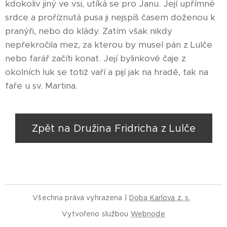
kdokoliv jiný ve vsi, utíká se pro Janu. Její upřímné
srdce a proříznutá pusa ji nejspíš časem doženou k
pranýři, nebo do klády. Zatím však nikdy
nepřekročila mez, za kterou by musel pán z Lulče
nebo farář začíti konat. Její bylinkové čaje z
okolních luk se totiž vaří a pijí jak na hradě, tak na
faře u sv. Martina.
Zpět na Družina Fridricha z Lulče
Všechna práva vyhrazena |
Doba
Karlova
z. s.
Vytvořeno službou
Webnode