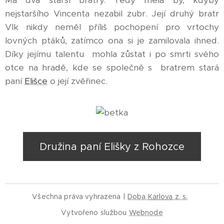
Má dva starší bratry. Tedy měla by, kdyby
nejstaršího Vincenta nezabil zubr. Její druhý bratr
Vlk nikdy neměl příliš pochopení pro vrtochy
lovných ptáků, zatímco ona si je zamilovala ihned.
Díky jejímu talentu mohla zůstat i po smrti svého
otce na hradě, kde se společně s bratrem stará
paní
Elišce
o její zvěřinec.
Družina paní Elišky z Rohozce
Všechna práva vyhrazena |
Doba
Karlova
z. s.
Vytvořeno službou
Webnode